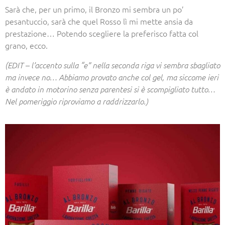
Sarà che, per un primo, il Bronzo mi sembra un po’
pesantuccio, sarà che quel Rosso lì mi mette ansia da
prestazione… Potendo scegliere la preferisco fatta col
grano, ecco.
(EDIT – l’accento sulla “e” nella seconda riga vi sembra sbagliato
ma invece no… Abbiamo provato anche col gel, ma siccome ieri
è andato in motorino senza parentesi si è scompigliato tutto…
Nel pomeriggio riproviamo a raddrizzarlo.)