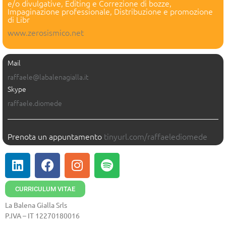
e/o divulgative, Editing e Correzione di bozze,
Impaginazione professionale, Distribuzione e promozione
di Libr
www.zerosismico.net
Mail
raffaele@labalenagialla.it
Skype
raffaele.diomede
Prenota un appuntamento
tinyurl.com/raffaelediomede
CURRICULUM VITAE
La Balena Gialla Srls
P.IVA – IT 12270180016